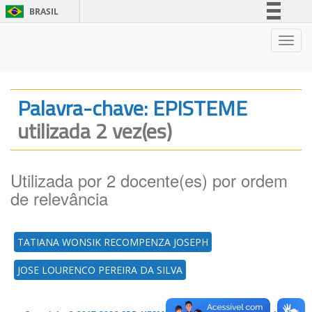
BRASIL
Simplifique!
Nave
Comunica BR
Participe
Acesso à informação
Palavra-chave: EPISTEME
Legislação
utilizada 2 vez(es)
Canais
Utilizada por 2 docente(es) por ordem
de relevância
TATIANA WONSIK RECOMPENZA JOSEPH
JOSE LOURENCO PEREIRA DA SILVA