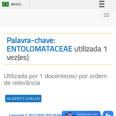
BRASIL
Simplifique!
Nave
Comunica BR
Participe
Acesso à informação
Palavra-chave:
Legislação
ENTOLOMATACEAE
utilizada 1
Canais
vez(es)
Utilizada por 1 docente(es) por ordem
de relevância
GILBERTO COELHO
Copyright © 2017-2026 CPD-UFSM. Todos os direitos reservados.