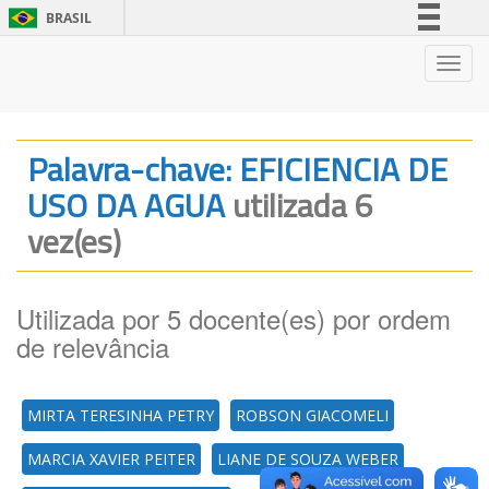
BRASIL
Simplifique!
Nave
Comunica BR
Participe
Acesso à informação
Palavra-chave: EFICIENCIA DE
Legislação
USO DA AGUA
utilizada 6
Canais
vez(es)
Utilizada por 5 docente(es) por ordem
de relevância
MIRTA TERESINHA PETRY
ROBSON GIACOMELI
MARCIA XAVIER PEITER
LIANE DE SOUZA WEBER