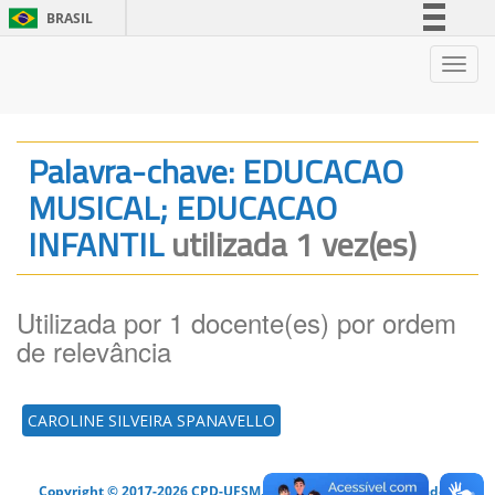
BRASIL
Simplifique!
Nave
Comunica BR
Participe
Acesso à informação
Palavra-chave: EDUCACAO
Legislação
MUSICAL; EDUCACAO
Canais
INFANTIL
utilizada 1 vez(es)
Utilizada por 1 docente(es) por ordem
de relevância
CAROLINE SILVEIRA SPANAVELLO
Copyright © 2017-2026 CPD-UFSM. Todos os direitos reservados.