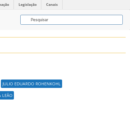
mação
Legislação
Canais
JULIO EDUARDO ROHENKOHL
A LEÃO