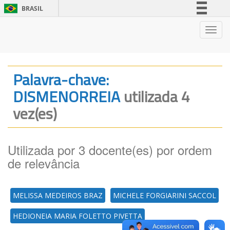
BRASIL
Simplifique!
Nave
Comunica BR
Participe
Acesso à informação
Palavra-chave:
Legislação
DISMENORREIA
utilizada 4
Canais
vez(es)
Utilizada por 3 docente(es) por ordem
de relevância
MELISSA MEDEIROS BRAZ
MICHELE FORGIARINI SACCOL
HEDIONEIA MARIA FOLETTO PIVETTA