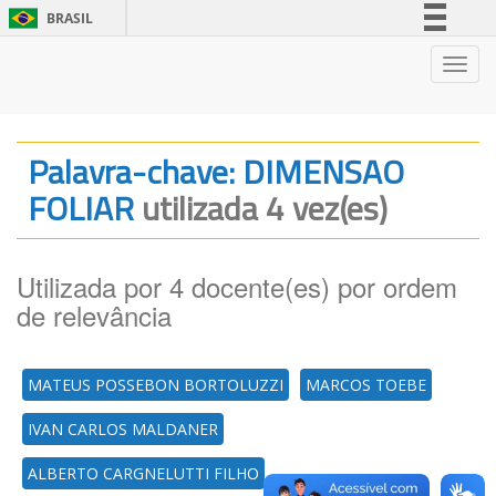
BRASIL
Simplifique!
Nave
Comunica BR
Participe
Acesso à informação
Palavra-chave: DIMENSAO
Legislação
FOLIAR
utilizada 4 vez(es)
Canais
Utilizada por 4 docente(es) por ordem
de relevância
MATEUS POSSEBON BORTOLUZZI
MARCOS TOEBE
IVAN CARLOS MALDANER
ALBERTO CARGNELUTTI FILHO