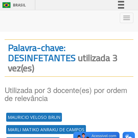
BRASIL
Simplifique!
Nave
Comunica BR
Participe
Acesso à informação
Palavra-chave:
Legislação
DESINFETANTES
utilizada 3
Canais
vez(es)
Utilizada por 3 docente(es) por ordem
de relevância
MAURICIO VELOSO BRUN
MARLI MATIKO ANRAKU DE CAMPOS