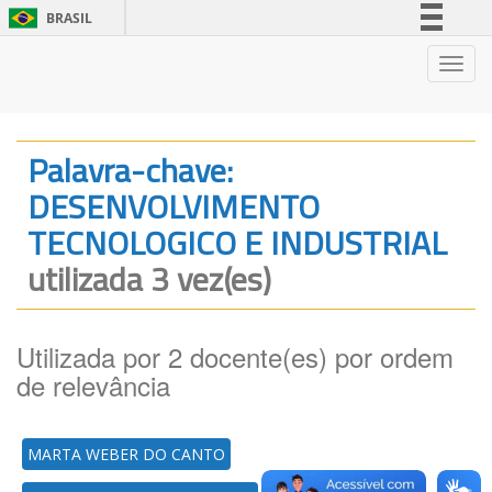
BRASIL
Simplifique!
Nave
Comunica BR
Participe
Acesso à informação
Palavra-chave:
Legislação
DESENVOLVIMENTO
Canais
TECNOLOGICO E INDUSTRIAL
utilizada 3 vez(es)
Utilizada por 2 docente(es) por ordem
de relevância
MARTA WEBER DO CANTO