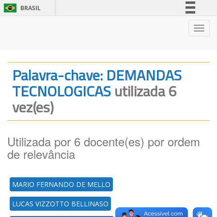
BRASIL
Simplifique!
Nave
Comunica BR
Participe
Acesso à informação
Palavra-chave: DEMANDAS
Legislação
TECNOLOGICAS
utilizada 6
Canais
vez(es)
Utilizada por 6 docente(es) por ordem
de relevância
MARIO FERNANDO DE MELLO
LUCAS VIZZOTTO BELLINASO