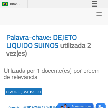
BRASIL
Simplifique!
Nave
Comunica BR
Participe
Acesso à informação
Palavra-chave: DEJETO
Legislação
LIQUIDO SUINOS
utilizada 2
Canais
vez(es)
Utilizada por 1 docente(es) por ordem
de relevância
CLAUDIR JOSE BASSO
Copyright © 2017-2026 CPD-UFSM. Todos os direitos reservados.