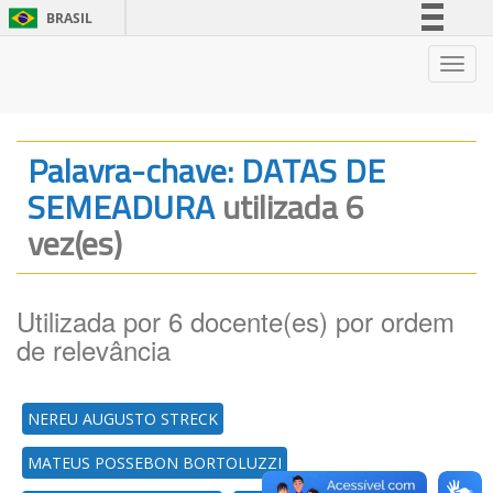
BRASIL
Simplifique!
Nave
Comunica BR
Participe
Acesso à informação
Palavra-chave: DATAS DE
Legislação
SEMEADURA
utilizada 6
Canais
vez(es)
Utilizada por 6 docente(es) por ordem
de relevância
NEREU AUGUSTO STRECK
MATEUS POSSEBON BORTOLUZZI