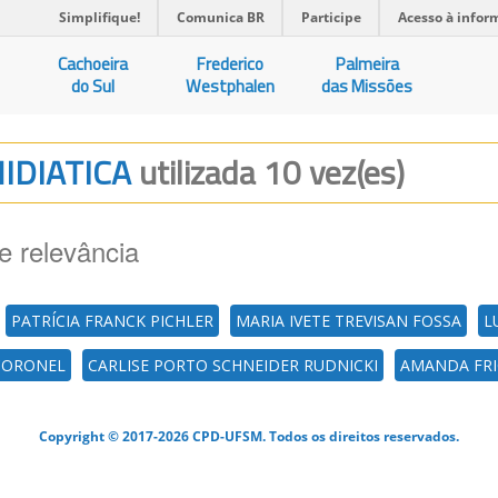
Simplifique!
Comunica BR
Participe
Acesso à infor
Cachoeira
Frederico
Palmeira
do Sul
Westphalen
das Missões
MIDIATICA
utilizada 10 vez(es)
e relevância
PATRÍCIA FRANCK PICHLER
MARIA IVETE TREVISAN FOSSA
L
CORONEL
CARLISE PORTO SCHNEIDER RUDNICKI
AMANDA FRI
Copyright © 2017-2026 CPD-UFSM. Todos os direitos reservados.