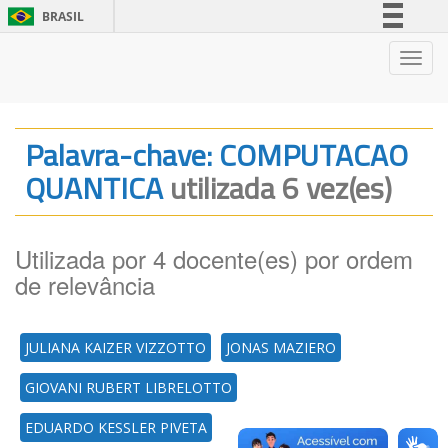
BRASIL
Simplifique!
Nave
Comunica BR
Participe
Acesso à informação
Palavra-chave: COMPUTACAO
Legislação
QUANTICA
utilizada 6 vez(es)
Canais
Utilizada por 4 docente(es) por ordem
de relevância
JULIANA KAIZER VIZZOTTO
JONAS MAZIERO
GIOVANI RUBERT LIBRELOTTO
EDUARDO KESSLER PIVETA