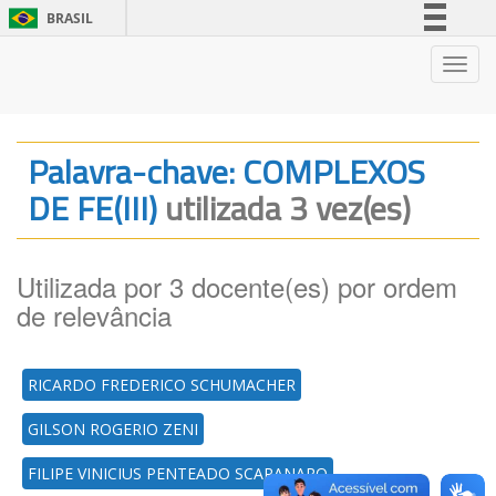
BRASIL
Simplifique!
Nave
Comunica BR
Participe
Acesso à informação
Palavra-chave: COMPLEXOS
Legislação
DE FE(III)
utilizada 3 vez(es)
Canais
Utilizada por 3 docente(es) por ordem
de relevância
RICARDO FREDERICO SCHUMACHER
GILSON ROGERIO ZENI
FILIPE VINICIUS PENTEADO SCARANARO