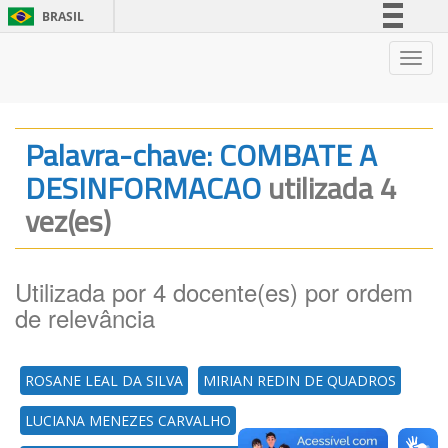
BRASIL
Simplifique!
Nave
Comunica BR
Participe
Acesso à informação
Palavra-chave: COMBATE A
Legislação
DESINFORMACAO
utilizada 4
Canais
vez(es)
Utilizada por 4 docente(es) por ordem
de relevância
ROSANE LEAL DA SILVA
MIRIAN REDIN DE QUADROS
LUCIANA MENEZES CARVALHO