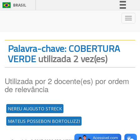
BRASIL
Simplifique!
Nave
Comunica BR
Participe
Acesso à informação
Palavra-chave: COBERTURA
Legislação
VERDE
utilizada 2 vez(es)
Canais
Utilizada por 2 docente(es) por ordem
de relevância
NEREU AUGUSTO STRECK
MATEUS POSSEBON BORTOLUZZI