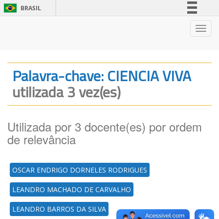
BRASIL
Simplifique!
Nave
Comunica BR
Participe
Acesso à informação
Palavra-chave: CIENCIA VIVA
Legislação
utilizada 3 vez(es)
Canais
Utilizada por 3 docente(es) por ordem
de relevância
OSCAR ENDRIGO DORNELES RODRIGUES
LEANDRO MACHADO DE CARVALHO
LEANDRO BARROS DA SILVA