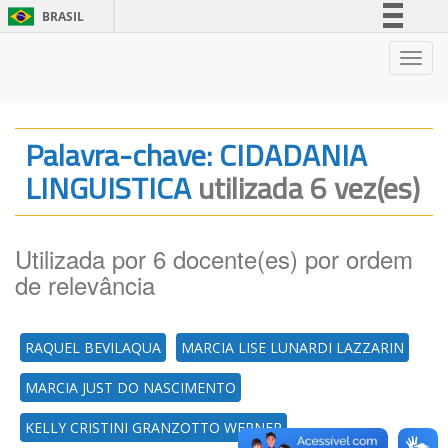
BRASIL
Simplifique!
Nave
Comunica BR
Participe
Acesso à informação
Palavra-chave: CIDADANIA
Legislação
LINGUISTICA
utilizada 6 vez(es)
Canais
Utilizada por 6 docente(es) por ordem
de relevância
RAQUEL BEVILAQUA
MARCIA LISE LUNARDI LAZZARIN
MARCIA JUST DO NASCIMENTO
KELLY CRISTINI GRANZOTTO WERNER