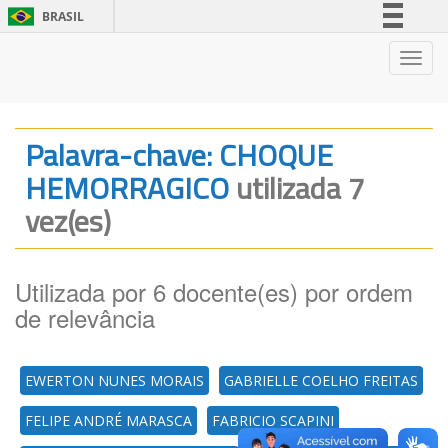
BRASIL
Simplifique!
Nave
Comunica BR
Participe
Acesso à informação
Palavra-chave: CHOQUE
Legislação
HEMORRAGICO
utilizada 7
Canais
vez(es)
Utilizada por 6 docente(es) por ordem
de relevância
EWERTON NUNES MORAIS
GABRIELLE COELHO FREITAS
FELIPE ANDRÉ MARASCA
FABRICIO SCAPINI