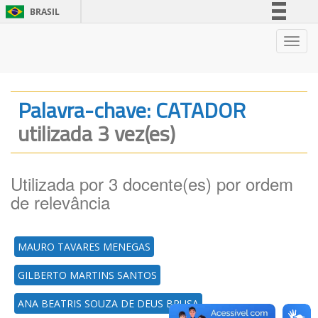
BRASIL
Simplifique!
Nave
Comunica BR
Participe
Acesso à informação
Palavra-chave: CATADOR
Legislação
utilizada 3 vez(es)
Canais
Utilizada por 3 docente(es) por ordem
de relevância
MAURO TAVARES MENEGAS
GILBERTO MARTINS SANTOS
ANA BEATRIS SOUZA DE DEUS BRUSA