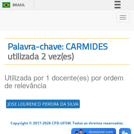
BRASIL
Simplifique!
Nave
Comunica BR
Participe
Acesso à informação
Palavra-chave: CARMIDES
Legislação
utilizada 2 vez(es)
Canais
Utilizada por 1 docente(es) por ordem
de relevância
JOSE LOURENCO PEREIRA DA SILVA
Copyright © 2017-2026 CPD-UFSM. Todos os direitos reservados.