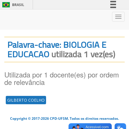
BRASIL
Simplifique!
Nave
Comunica BR
Participe
Acesso à informação
Palavra-chave: BIOLOGIA E
Legislação
EDUCACAO
utilizada 1 vez(es)
Canais
Utilizada por 1 docente(es) por ordem
de relevância
GILBERTO COELHO
Copyright © 2017-2026 CPD-UFSM. Todos os direitos reservados.