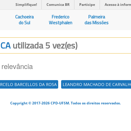
Simplifique!
Comunica BR
Participe
Acesso à infor
Cachoeira
Frederico
Palmeira
do Sul
Westphalen
das Missões
ICA
utilizada 5 vez(es)
 relevância
RCELO BARCELLOS DA ROSA
LEANDRO MACHADO DE CARVALH
Copyright © 2017-2026 CPD-UFSM. Todos os direitos reservados.