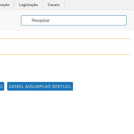
mação
Legislação
Canais
O
DANIEL ASSUMPCAO BERTUOL