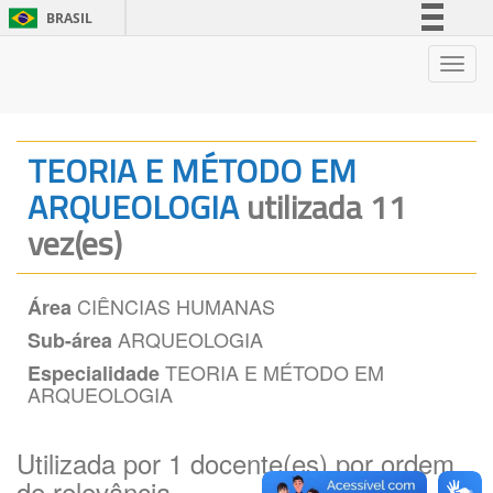
BRASIL
Simplifique!
Nave
Comunica BR
Participe
Acesso à informação
TEORIA E MÉTODO EM
Legislação
ARQUEOLOGIA
utilizada 11
Canais
vez(es)
CIÊNCIAS HUMANAS
Área
ARQUEOLOGIA
Sub-área
TEORIA E MÉTODO EM
Especialidade
ARQUEOLOGIA
Utilizada por 1 docente(es) por ordem
de relevância