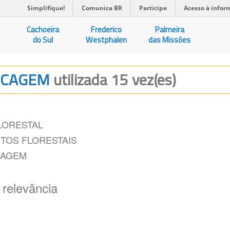
Simplifique!
Comunica BR
Participe
Acesso à infor
Cachoeira
Frederico
Palmeira
do Sul
Westphalen
das Missões
SECAGEM
utilizada 15 vez(es)
LORESTAL
TOS FLORESTAIS
CAGEM
 relevância