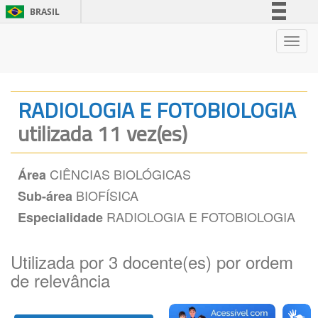
BRASIL
Simplifique!
Nave
Comunica BR
Participe
Acesso à informação
RADIOLOGIA E FOTOBIOLOGIA
Legislação
utilizada 11 vez(es)
Canais
CIÊNCIAS BIOLÓGICAS
Área
BIOFÍSICA
Sub-área
RADIOLOGIA E FOTOBIOLOGIA
Especialidade
Utilizada por 3 docente(es) por ordem
de relevância