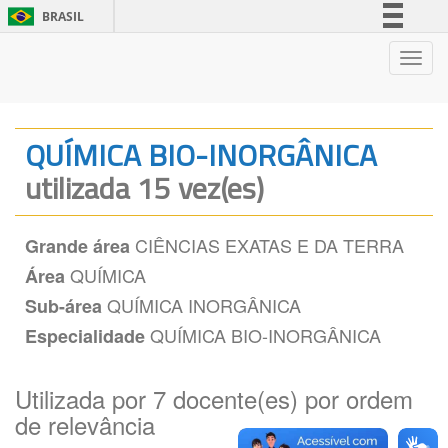
BRASIL
Simplifique!
Nave
Comunica BR
Participe
Acesso à informação
QUÍMICA BIO-INORGÂNICA
Legislação
utilizada 15 vez(es)
Canais
CIÊNCIAS EXATAS E DA TERRA
Grande área
QUÍMICA
Área
QUÍMICA INORGÂNICA
Sub-área
QUÍMICA BIO-INORGÂNICA
Especialidade
Utilizada por 7 docente(es) por ordem
de relevância