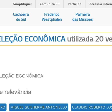
Simplifique!
Comunica BR
Participe
Acesso à infor
Cachoeira
Frederico
Palmeira
do Sul
Westphalen
das Missões
SELEÇÃO ECONÔMICA
utilizada 20 ve
ELEÇÃO ECONÔMICA
e relevância
URO
MIGUEL GUILHERME ANTONELLO
CLAUDIO ROBERTO LO