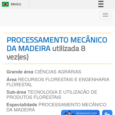
BRASIL
Simplifique!
Nave
Comunica BR
Participe
Acesso à informação
PROCESSAMENTO MECÂNICO
Legislação
DA MADEIRA
utilizada 8
Canais
vez(es)
CIÊNCIAS AGRÁRIAS
Grande área
RECURSOS FLORESTAIS E ENGENHARIA
Área
FLORESTAL
TECNOLOGIA E UTILIZACÃO DE
Sub-área
PRODUTOS FLORESTAIS
PROCESSAMENTO MECÂNICO
Especialidade
DA MADEIRA