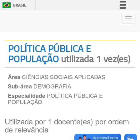
BRASIL
Simplifique!
Nave
Comunica BR
Participe
Acesso à informação
POLÍTICA PÚBLICA E
Legislação
POPULAÇÃO
utilizada 1 vez(es)
Canais
CIÊNCIAS SOCIAIS APLICADAS
Área
DEMOGRAFIA
Sub-área
POLÍTICA PÚBLICA E
Especialidade
POPULAÇÃO
Utilizada por 1 docente(es) por ordem
de relevância