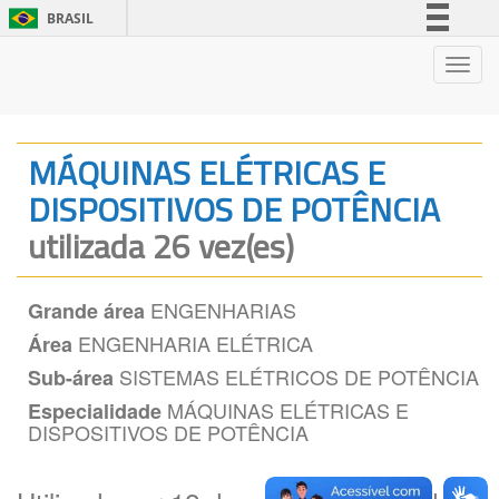
BRASIL
Simplifique!
Nave
Comunica BR
Participe
Acesso à informação
MÁQUINAS ELÉTRICAS E
Legislação
DISPOSITIVOS DE POTÊNCIA
Canais
utilizada 26 vez(es)
ENGENHARIAS
Grande área
ENGENHARIA ELÉTRICA
Área
SISTEMAS ELÉTRICOS DE POTÊNCIA
Sub-área
MÁQUINAS ELÉTRICAS E
Especialidade
DISPOSITIVOS DE POTÊNCIA