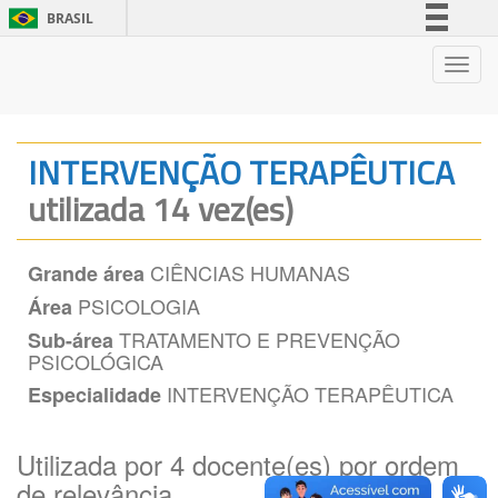
BRASIL
Simplifique!
Nave
Comunica BR
Participe
Acesso à informação
INTERVENÇÃO TERAPÊUTICA
Legislação
utilizada 14 vez(es)
Canais
CIÊNCIAS HUMANAS
Grande área
PSICOLOGIA
Área
TRATAMENTO E PREVENÇÃO
Sub-área
PSICOLÓGICA
INTERVENÇÃO TERAPÊUTICA
Especialidade
Utilizada por 4 docente(es) por ordem
de relevância