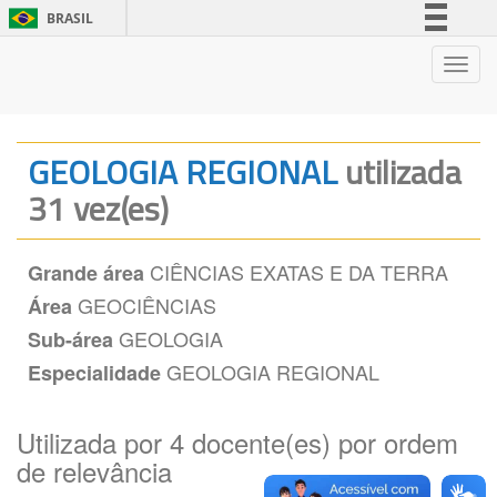
BRASIL
Simplifique!
Nave
Comunica BR
Participe
Acesso à informação
GEOLOGIA REGIONAL
utilizada
Legislação
31 vez(es)
Canais
CIÊNCIAS EXATAS E DA TERRA
Grande área
GEOCIÊNCIAS
Área
GEOLOGIA
Sub-área
GEOLOGIA REGIONAL
Especialidade
Utilizada por 4 docente(es) por ordem
de relevância