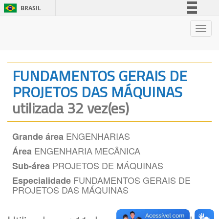
BRASIL
Simplifique!
Nave
Comunica BR
Participe
Acesso à informação
FUNDAMENTOS GERAIS DE
Legislação
PROJETOS DAS MÁQUINAS
Canais
utilizada 32 vez(es)
ENGENHARIAS
Grande área
ENGENHARIA MECÂNICA
Área
PROJETOS DE MÁQUINAS
Sub-área
FUNDAMENTOS GERAIS DE
Especialidade
PROJETOS DAS MÁQUINAS