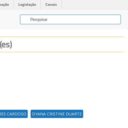
mação
Legislação
Canais
(es)
RES CARDOSO
DYANA CRISTINE DUARTE