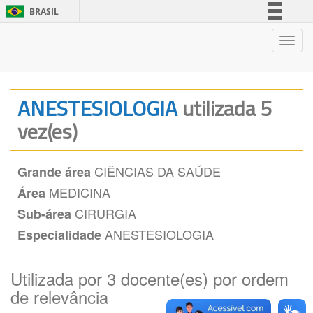
BRASIL
Simplifique!
Nave
Comunica BR
Participe
Acesso à informação
ANESTESIOLOGIA
utilizada 5
Legislação
vez(es)
Canais
CIÊNCIAS DA SAÚDE
Grande área
MEDICINA
Área
CIRURGIA
Sub-área
ANESTESIOLOGIA
Especialidade
Utilizada por 3 docente(es) por ordem
de relevância