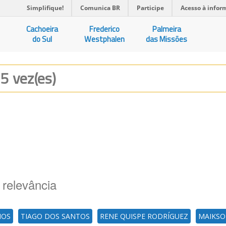
Simplifique!
Comunica BR
Participe
Acesso à infor
Cachoeira
Frederico
Palmeira
do Sul
Westphalen
das Missões
55 vez(es)
 relevância
NOS
TIAGO DOS SANTOS
RENE QUISPE RODRÍGUEZ
MAIKSO