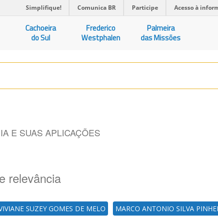
Simplifique!
Comunica BR
Participe
Acesso à infor
Cachoeira
Frederico
Palmeira
do Sul
Westphalen
das Missões
A E SUAS APLICAÇÕES
e relevância
VIVIANE SUZEY GOMES DE MELO
MARCO ANTONIO SILVA PINHE