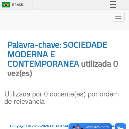
BRASIL
Simplifique!
Nave
Comunica BR
Participe
Acesso à informação
Palavra-chave: SOCIEDADE
Legislação
MODERNA E
Canais
CONTEMPORANEA
utilizada 0
vez(es)
Utilizada por 0 docente(es) por ordem
de relevância
Copyright © 2017-2026 CPD-UFSM. Todos os direitos reservados.