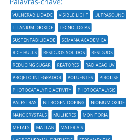
Palavras-chave:
VULNERABILIDADE
VISIBLE LIGHT
ULTRASOUND
TITANIUM DIOXIDE
TECNOLOGIAS
SUSTENTABILIDADE
SEMANA ACADEMICA
RICE HULLS
RESIDUOS SOLIDOS
RESIDUOS
REDUCING SUGAR
REATORES
RADIACAO UV
PROJETO INTEGRADOR
POLUENTES
PIROLISE
PHOTOCATALYTIC ACTIVITY
PHOTOCATALYSIS
PALESTRAS
NITROGEN DOPING
NIOBIUM OXIDE
NANOCRYSTALS
MULHERES
MONITORIA
METALS
MATLAB
MATERIAIS
HYDROTHERMAL SYNTHESIS
FERRAMENTAS